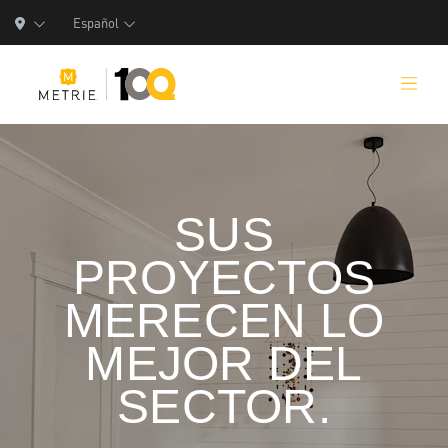
Español
SUS
Productos
PROYECTOS
Soluciones de Productos
MERECEN LO
Manufactura
MEJOR DEL
Recursos
SECTOR.
Quiénes Somos