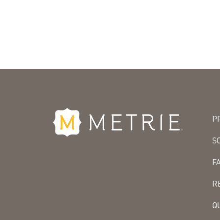
P
S
F
R
Q