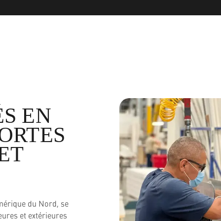
ÉS EN
PORTES
ET
Amérique du Nord, se
eures et extérieures