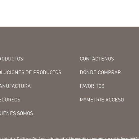
RODUCTOS
CONTÁCTENOS
OLUCIONES DE PRODUCTOS
DÓNDE COMPRAR
ANUFACTURA
FAVORITOS
ECURSOS
MYMETRIE ACCESO
UIÉNES SOMOS
vacidad
Política De Accesibilidad
No venda ni comparta mi informació