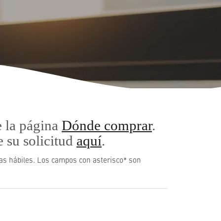
e la página
Dónde comprar
.
e su solicitud
aquí
.
ías hábiles. Los campos con asterisco* son
Español