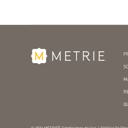
P
S
M
R
Q
®
©
2026
METRIE
Condiciones de Uso
Política De Pri