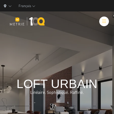
Français
Produits
Solutions de produits
LOFT URBAIN
Fabrication
Ressources
Linéaire. Sophistiqué. Raffiné.
Qui nous sommes