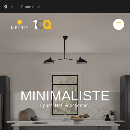
Français
Produits
Solutions de produits
MINIMALISTE
Fabrication
Ressources
Épuré. Net. Fonctionnel.
Qui nous sommes