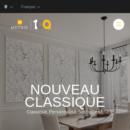
Français
Produits
Solutions de produits
NOUVEAU
Fabrication
CLASSIQUE
Ressources
Classique. Personnalisé. Sophistiqué.
Qui nous sommes